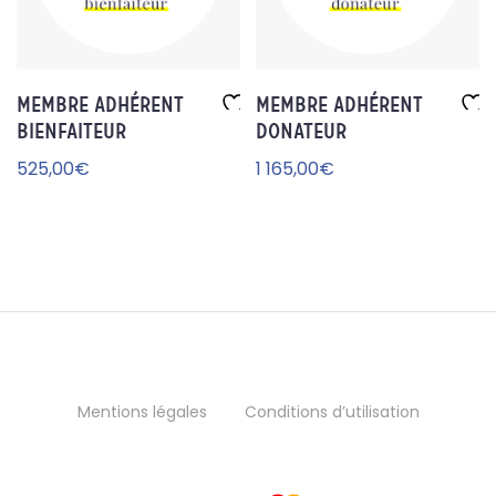
Membre Adhérent
Membre Adhérent
Bienfaiteur
Donateur
Aj
Aj
ou
ou
525,00
€
1 165,00
€
te
te
r à
r à
la
la
wi
wi
sh
sh
lis
lis
t
t
Mentions légales
Conditions d’utilisation