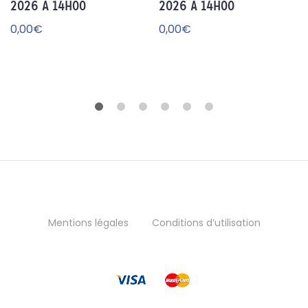
2026 à 14h00
2026 à 14h00
ou
ou
te
te
0,00
€
0,00
€
r à
r à
la
la
wi
wi
sh
sh
lis
lis
t
t
Mentions légales
Conditions d’utilisation