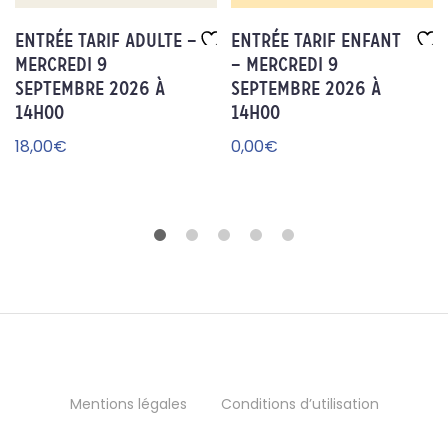
Entrée Tarif adulte –
Entrée Tarif enfant
Mercredi 9
– Mercredi 9
Aj
Aj
septembre 2026 à
septembre 2026 à
ou
ou
14h00
te
14h00
te
r à
r à
18,00
€
0,00
€
la
la
wi
wi
sh
sh
lis
lis
t
t
Mentions légales
Conditions d’utilisation